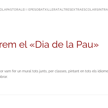
OLA
PASTORAL
EI I EP
ESO
BATXILLERAT
ALTRES
EXTRAESCOLARS
INTR
rem el «Dia de la Pau»
or vam fer un mural tots junts, per classes, pintant en tots els idio
brar.