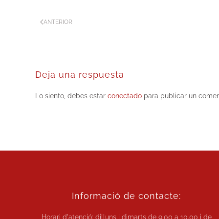
ANTERIOR
Deja una respuesta
Lo siento, debes estar
conectado
para publicar un comen
Informació de contacte:
Horari d'atenció: dilluns i dimarts de
9.00 a 10.00
i de