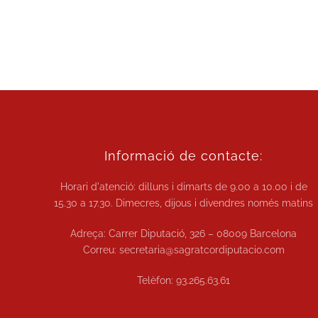
Informació de contacte:
Horari d'atenció: dilluns i dimarts de
9.00 a 10.00
i de
15.30 a 17.30.
Dimecres, dijous i divendres només matins
Adreça: Carrer Diputació, 326 – 08009 Barcelona
Correu:
secretaria@sagratcordiputacio.com
Telèfon:
93.265.63.61