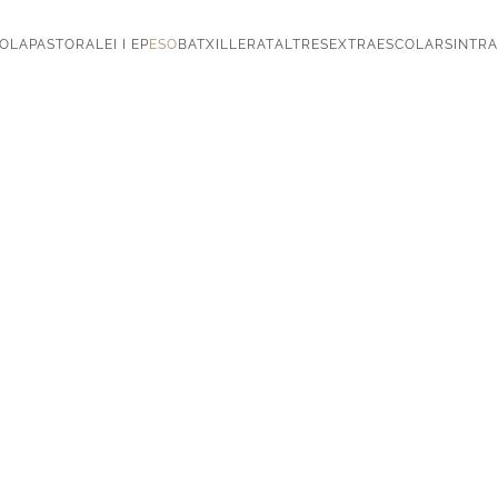
OLA
PASTORAL
EI I EP
ESO
BATXILLERAT
ALTRES
EXTRAESCOLARS
INTR