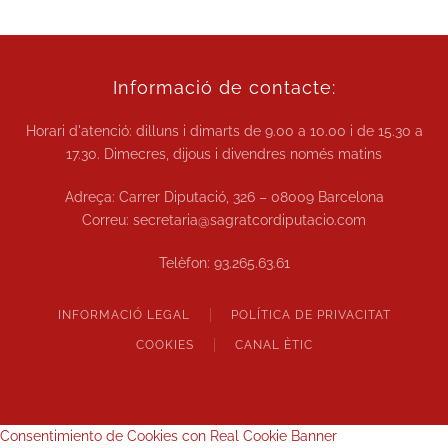
Informació de contacte:
Horari d'atenció: dilluns i dimarts de
9.00 a 10.00
i de
15.30 a
17.30.
Dimecres, dijous i divendres només matins
Adreça: Carrer Diputació, 326 – 08009 Barcelona
Correu:
secretaria@sagratcordiputacio.com
Telèfon:
93.265.63.61
INFORMACIÓ LEGAL
POLÍTICA DE PRIVACITAT
COOKIES
CANAL ÈTIC
Consentimiento de Cookies con Real Cookie Banner