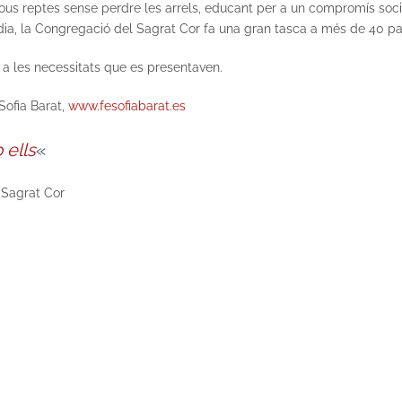
us reptes sense perdre les arrels, educant per a un compromís social a
en dia, la Congregació del Sagrat Cor fa una gran tasca a més de 40 p
se a les necessitats que es presentaven.
Sofia Barat,
www.fesofiabarat.es
 ells
«
 Sagrat Cor