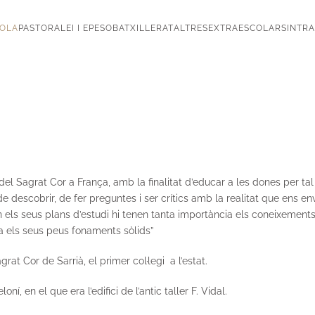
OLA
PASTORAL
EI I EP
ESO
BATXILLERAT
ALTRES
EXTRAESCOLARS
INTR
el Sagrat Cor a França, amb la finalitat d’educar a les dones per ta
 descobrir, de fer preguntes i ser crítics amb la realitat que ens env
en els seus plans d’estudi hi tenen tanta importància els coneixement
 els seus peus fonaments sòlids”
rat Cor de Sarrià, el primer col·legi a l’estat.
í, en el que era l’edifici de l’antic taller F. Vidal.