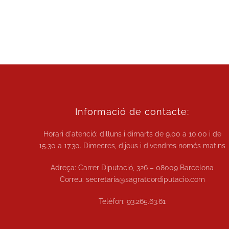
Informació de contacte:
Horari d'atenció: dilluns i dimarts de
9.00 a 10.00
i de
15.30 a 17.30.
Dimecres, dijous i divendres només matins
Adreça: Carrer Diputació, 326 – 08009 Barcelona
Correu:
secretaria@sagratcordiputacio.com
Telèfon:
93.265.63.61