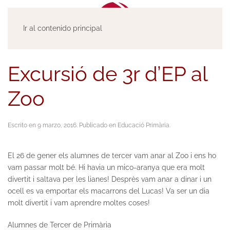
Ir al contenido principal
Excursió de 3r d’EP al
Zoo
Escrito en
9 marzo, 2016
. Publicado en
Educació Primària
.
El 26 de gener els alumnes de tercer vam anar al Zoo i ens ho
vam passar molt bé. Hi havia un mico-aranya que era molt
divertit i saltava per les lianes! Desprès vam anar a dinar i un
ocell es va emportar els macarrons del Lucas! Va ser un dia
molt divertit i vam aprendre moltes coses!
Alumnes de Tercer de Primària