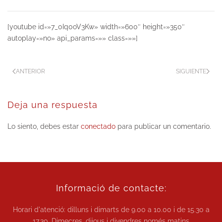
[youtube id=»7_0Iq0oV3Kw» width=»600″ height=»350″
autoplay=»no» api_params=»» class=»»]
ANTERIOR
SIGUIENTE
Deja una respuesta
Lo siento, debes estar
conectado
para publicar un comentario.
Informació de contacte:
Horari d'atenció: dilluns i dimarts de
9.00 a 10.00
i de
15.30 a
17.30.
Dimecres, dijous i divendres només matins