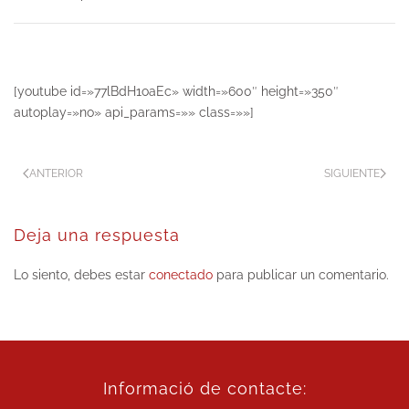
[youtube id=»77lBdH1oaEc» width=»600″ height=»350″
autoplay=»no» api_params=»» class=»»]
ANTERIOR
SIGUIENTE
Deja una respuesta
Lo siento, debes estar
conectado
para publicar un comentario.
Informació de contacte: