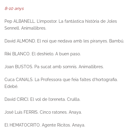
8-10 anys
Pep ALBANELL.
L’impostor. La fantàstica història de Joles
Sennell.
Animallibres.
David ALMOND.
El noi que nedava amb les piranyes.
Bambú.
Riki BLANCO.
El deshielo
. A buen paso.
Joan BUSTOS.
Pa sucat amb somnis
. Animallibres.
Cuca CANALS.
La Professora que feia faltes d’hortografia
.
Edebé.
David CIRICI.
El vol de l’oreneta.
Cruïlla.
José Luis FERRIS.
Cinco ratones.
Anaya.
El HEMATOCRITO.
Agente Ricitos.
Anaya.