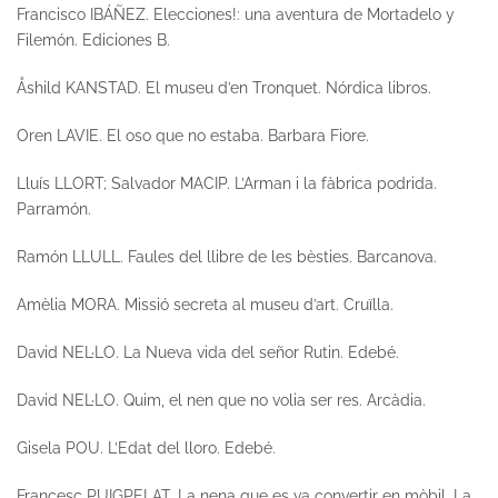
Francisco IBÁÑEZ.
Elecciones!: una aventura de Mortadelo y
Filemón.
Ediciones B.
Åshild KANSTAD.
El museu d’en Tronquet
. Nórdica libros.
Oren LAVIE.
El oso que no estaba.
Barbara Fiore.
Lluís LLORT; Salvador MACIP.
L’Arman i la fàbrica podrida
.
Parramón.
Ramón LLULL.
Faules del llibre de les bèsties.
Barcanova.
Amèlia MORA.
Missió secreta al museu d’art
. Cruïlla.
David NEL·LO.
La Nueva vida del señor Rutin.
Edebé.
David NEL·LO.
Quim, el nen que no volia ser res
. Arcàdia.
Gisela POU.
L’Edat del lloro.
Edebé.
Francesc PUIGPELAT.
La nena que es va convertir en mòbil.
La