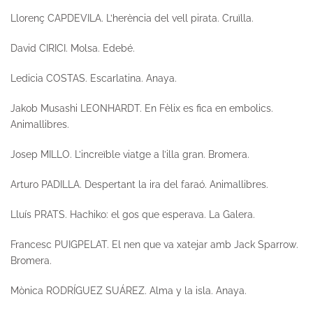
Llorenç CAPDEVILA.
L’herència del vell pirata.
Cruïlla.
David CIRICI.
Molsa
. Edebé.
Ledicia COSTAS.
Escarlatina.
Anaya.
Jakob Musashi LEONHARDT.
En Fèlix es fica en embolics.
Animallibres.
Josep MILLO.
L’increïble viatge a l’illa gran.
Bromera.
Arturo PADILLA
. Despertant la ira del faraó
. Animallibres.
Lluís PRATS.
Hachiko: el gos que esperava
. La Galera.
Francesc PUIGPELAT.
El nen que va xatejar amb Jack Sparrow
.
Bromera.
Mònica RODRÍGUEZ SUÁREZ.
Alma y la isla.
Anaya.