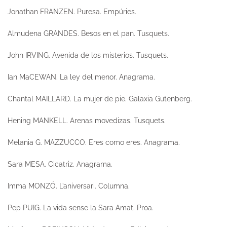
Jonathan FRANZEN.
Puresa.
Empúries.
Almudena GRANDES.
Besos en el pan.
Tusquets.
John IRVING.
Avenida de los misterios.
Tusquets.
Ian MaCEWAN.
La ley del menor.
Anagrama.
Chantal MAILLARD.
La mujer de pie.
Galaxia Gutenberg.
Hening MANKELL.
Arenas movedizas.
Tusquets.
Melania G. MAZZUCCO.
Eres como eres.
Anagrama.
Sara MESA.
Cicatriz.
Anagrama.
Imma MONZÓ.
L’aniversari.
Columna.
Pep PUIG.
La vida sense la Sara Amat.
Proa.