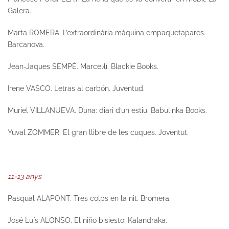
Galera.
Marta ROMERA.
L’extraordinària màquina empaquetapares.
Barcanova.
Jean-Jaques SEMPÉ.
Marcel·lí.
Blackie Books.
Irene VASCO.
Letras al carbón
. Juventud.
Muriel VILLANUEVA.
Duna: diari d’un estiu
. Babulinka Books.
Yuval ZOMMER.
El gran llibre de les cuques
. Joventut.
11-13 anys
Pasqual ALAPONT.
Tres colps en la nit.
Bromera.
José Luís ALONSO.
El niño bisiesto.
Kalandraka.