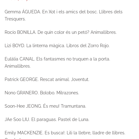
Gemma ÁGUEDA.
En Xot i els amics del bosc
. Llibres dels
Tresquers.
Rocío BONILLA.
De quin color és un petó?
Animallibres.
Lizi BOYD.
La linterna màgica.
Libros del Zorro Rojo.
Eulàlia CANAL.
Els fantasmes no truquen a la porta.
Animallibres.
Patrick GEORGE.
Rescat animal.
Joventut.
Nono GRANERO.
Bolobo.
Milrazones.
Soon-Hee JEONG.
És meu!
Tramuntana.
JAe Soo LIU.
El paraguas.
Pastel de Luna.
Emily MACKENZIE.
Es busca!: Lili la llebre, lladre de llibres.