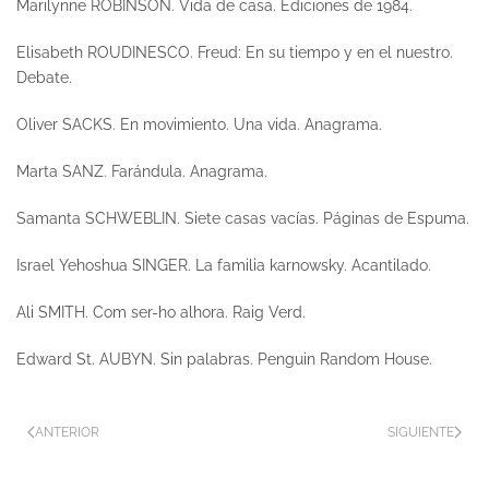
Marilynne ROBINSON.
Vida de casa.
Ediciones de 1984.
Elisabeth ROUDINESCO. Freud:
En su tiempo y en el nuestro.
Debate.
Oliver SACKS.
En movimiento. Una vida
. Anagrama.
Marta SANZ.
Farándula.
Anagrama.
Samanta SCHWEBLIN.
Siete casas vacías.
Páginas de Espuma.
Israel Yehoshua SINGER.
La familia karnowsky.
Acantilado.
Ali SMITH.
Com ser-ho alhora.
Raig Verd.
Edward St. AUBYN.
Sin palabras.
Penguin Random House.
ANTERIOR
SIGUIENTE