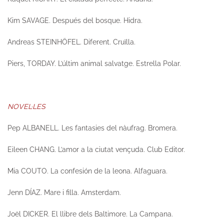
Kim SAVAGE.
Después del bosque.
Hidra.
Andreas STEINHÖFEL.
Diferent.
Cruïlla.
Piers, TORDAY.
L’últim animal salvatge.
Estrella Polar.
NOVEL·LES
Pep ALBANELL.
Les fantasies del nàufrag.
Bromera.
Eileen CHANG.
L’amor a la ciutat vençuda.
Club Editor.
Mia COUTO.
La confesión de la leona.
Alfaguara.
Jenn DÍAZ.
Mare i filla.
Amsterdam.
Joël DICKER.
El llibre dels Baltimore.
La Campana.