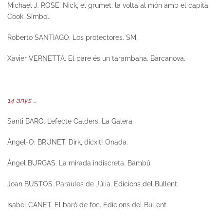
Michael J. ROSE.
Nick, el grumet: la volta al món amb el capità
Cook
. Símbol.
Roberto SANTIAGO.
Los protectores.
SM.
Xavier VERNETTA.
El pare és un tarambana
. Barcanova.
14 anys …
Santi BARÓ.
L’efecte Calders.
La Galera.
Àngel-O. BRUNET.
Dirk, dicxit!
Onada.
Àngel BURGAS.
La mirada indiscreta.
Bambú.
Joan BUSTOS.
Paraules de Júlia.
Edicions del Bullent.
Isabel CANET.
El baró de foc.
Edicions del Bullent.