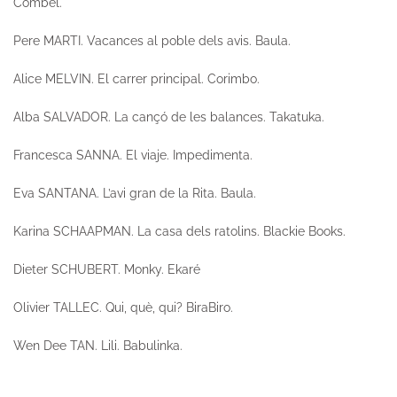
Combel.
Pere MARTI.
Vacances al poble dels avis.
Baula.
Alice MELVIN.
El carrer principal.
Corimbo.
Alba SALVADOR.
La cançó de les balances.
Takatuka.
Francesca SANNA.
El viaje.
Impedimenta.
Eva SANTANA.
L’avi gran de la Rita.
Baula.
Karina SCHAAPMAN.
La casa dels ratolins.
Blackie Books.
Dieter SCHUBERT.
Monky.
Ekaré
Olivier TALLEC.
Qui, què, qui?
BiraBiro.
Wen Dee TAN.
Lili
. Babulinka.