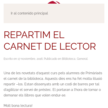
Ir al contenido principal
REPARTIM EL
CARNET DE LECTOR
Escrito en
17 noviembre, 2016
. Publicado en
Biblioteca
,
General
.
Una de les novetats d’aquest curs pels alumnes de Primàriaés
el carnet de la biblioteca. Aquests dies ens ha fet molta il·lusió
repartir –los. Estan dissenyats amb un codi de barres per tal
d’agilitzar el servei de préstec. El portaran a l’hora de tornar o
demanar els llibres que volen endur-se.
Molt bona lectura!