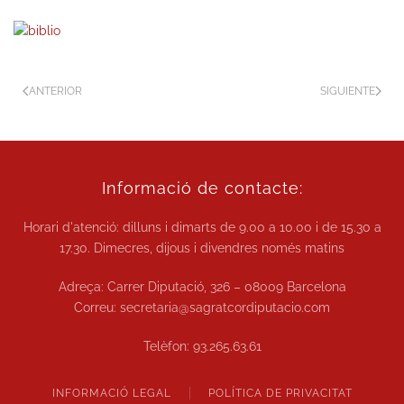
ANTERIOR
SIGUIENTE
Informació de contacte:
Horari d'atenció: dilluns i dimarts de
9.00 a 10.00
i de
15.30 a
17.30.
Dimecres, dijous i divendres només matins
Adreça: Carrer Diputació, 326 – 08009 Barcelona
Correu:
secretaria@sagratcordiputacio.com
Telèfon:
93.265.63.61
INFORMACIÓ LEGAL
POLÍTICA DE PRIVACITAT