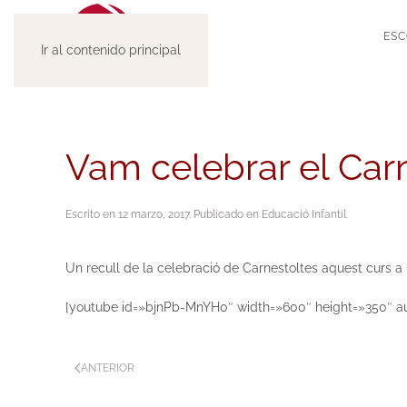
ESC
Ir al contenido principal
Vam celebrar el Car
Escrito en
12 marzo, 2017
. Publicado en
Educació Infantil
.
Un recull de la celebració de Carnestoltes aquest curs a la
[youtube id=»bjnPb-MnYH0″ width=»600″ height=»350″ a
ANTERIOR