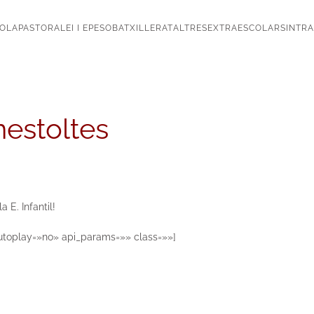
OLA
PASTORAL
EI I EP
ESO
BATXILLERAT
ALTRES
EXTRAESCOLARS
INTR
nestoltes
 E. Infantil!
utoplay=»no» api_params=»» class=»»]