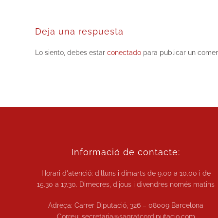
Deja una respuesta
Lo siento, debes estar
conectado
para publicar un comen
Informació de contacte:
Horari d'atenció: dilluns i dimarts de
9.00 a 10.00
i de
15.30 a 17.30.
Dimecres, dijous i divendres només matins
Adreça: Carrer Diputació, 326 – 08009 Barcelona
Correu:
secretaria@sagratcordiputacio.com