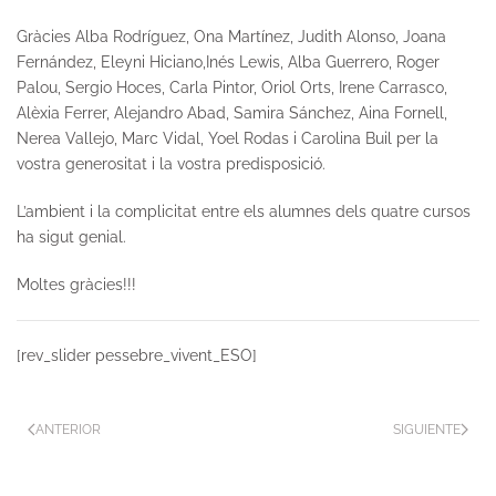
Gràcies Alba Rodríguez, Ona Martínez, Judith Alonso, Joana
Fernández, Eleyni Hiciano,Inés Lewis, Alba Guerrero, Roger
Palou, Sergio Hoces, Carla Pintor, Oriol Orts, Irene Carrasco,
Alèxia Ferrer, Alejandro Abad, Samira Sánchez, Aina Fornell,
Nerea Vallejo, Marc Vidal, Yoel Rodas i Carolina Buil per la
vostra generositat i la vostra predisposició.
L’ambient i la complicitat entre els alumnes dels quatre cursos
ha sigut genial.
Moltes gràcies!!!
[rev_slider pessebre_vivent_ESO]
ANTERIOR
SIGUIENTE