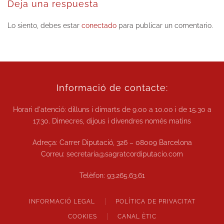
Deja una respuesta
Lo siento, debes estar
conectado
para publicar un comentario.
Informació de contacte:
Horari d'atenció: dilluns i dimarts de
9.00 a 10.00
i de
15.30 a
17.30.
Dimecres, dijous i divendres només matins
Adreça: Carrer Diputació, 326 – 08009 Barcelona
Correu:
secretaria@sagratcordiputacio.com
Telèfon:
93.265.63.61
INFORMACIÓ LEGAL
POLÍTICA DE PRIVACITAT
COOKIES
CANAL ÈTIC