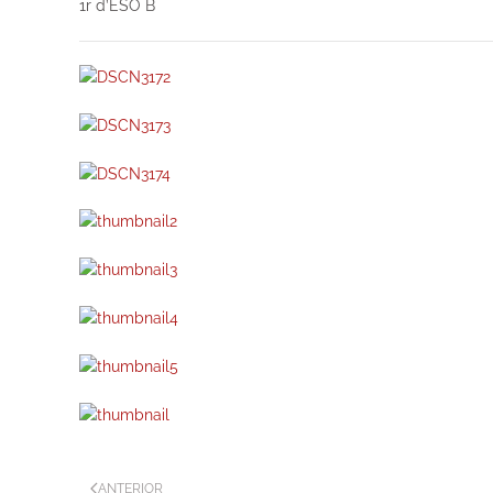
1r d’ESO B
ANTERIOR