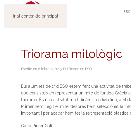
ESC
Ir al contenido principal
Triorama mitològic
Escrito en
6 febrero, 2019
. Publicado en
ESO
.
Els alumnes de 1r d’ESO estem fent una activitat de treb
que consisteix en representar un mite de l’antiga Grècia
triorama. És una activitat molt dinàmica i divertida, am
Primer hem llegit el mite, després hem seleccionat la in
important i per acabar hem fet la representació plàstica 
Carla Pintor Galí