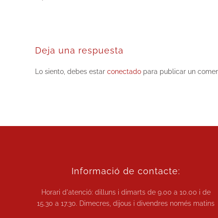
Deja una respuesta
Lo siento, debes estar
conectado
para publicar un comen
Informació de contacte:
Horari d'atenció: dilluns i dimarts de
9.00 a 10.00
i de
15.30 a 17.30.
Dimecres, dijous i divendres només matins