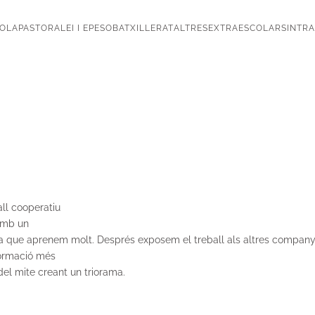
OLA
PASTORAL
EI I EP
ESO
BATXILLERAT
ALTRES
EXTRAESCOLARS
INTR
all cooperatiu
 amb un
b la que aprenem molt. Després exposem el treball als altres compan
formació més
del mite creant un triorama.