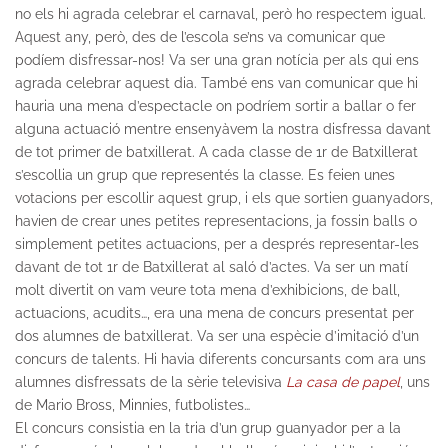
no els hi agrada celebrar el carnaval, però ho respectem igual.
Aquest any, però, des de l’escola se’ns va comunicar que
podíem disfressar-nos! Va ser una gran notícia per als qui ens
agrada celebrar aquest dia. També ens van comunicar que hi
hauria una mena d’espectacle on podríem sortir a ballar o fer
alguna actuació mentre ensenyàvem la nostra disfressa davant
de tot primer de batxillerat. A cada classe de 1r de Batxillerat
s’escollia un grup que representés la classe. Es feien unes
votacions per escollir aquest grup, i els que sortien guanyadors,
havien de crear unes petites representacions, ja fossin balls o
simplement petites actuacions, per a després representar-les
davant de tot 1r de Batxillerat al saló d’actes. Va ser un matí
molt divertit on vam veure tota mena d’exhibicions, de ball,
actuacions, acudits…, era una mena de concurs presentat per
dos alumnes de batxillerat. Va ser una espècie d’imitació d’un
concurs de talents. Hi havia diferents concursants com ara uns
alumnes disfressats de la sèrie televisiva
La casa de papel
, uns
de Mario Bross, Minnies, futbolistes…
El concurs consistia en la tria d’un grup guanyador per a la