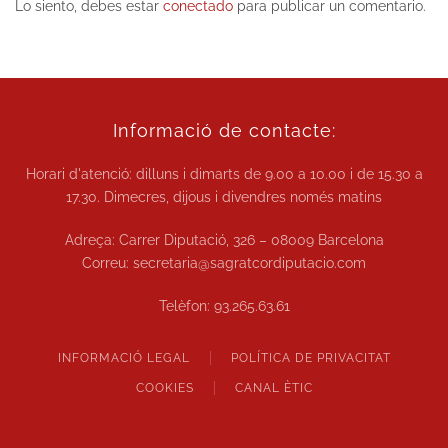
Lo siento, debes estar
conectado
para publicar un comentario.
Informació de contacte:
Horari d'atenció: dilluns i dimarts de
9.00 a 10.00
i de
15.30 a
17.30.
Dimecres, dijous i divendres només matins
Adreça: Carrer Diputació, 326 – 08009 Barcelona
Correu:
secretaria@sagratcordiputacio.com
Telèfon:
93.265.63.61
INFORMACIÓ LEGAL
POLÍTICA DE PRIVACITAT
COOKIES
CANAL ÈTIC