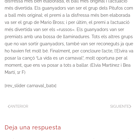
disfressa més ben elaborada, el ball més original i l’actuació
més divertida. Els guanyadors van ser el grup dels Pitufos com
a ball més original; el premi a la disfressa més ben elaborada
va ser el grup de Mario Bross; i per últim, el premi a l’actuació
més divertida van ser els «russos». Els guanyadors van ser
premiats amb una bossa de llaminadures. Tots els altres grups
que no van sortir guanyadors, també van ser reconeguts ja que
ho havien fet molt bé. Finalment, per concloure l’acte, l’Elvira va
posar la cançó “La vida es un carnaval”, molt oportuna per al
moment, que ens va posar a tots a ballar. (Elvia Martínez i Bea
Martí, 1r F)
[rev_slider carnaval_batx]
ANTERIOR
SIGUIENTE
Deja una respuesta