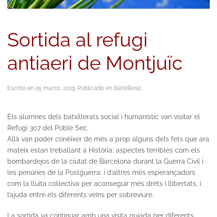
Sortida al refugi
antiaeri de Montjuïc
Escrito en
25 marzo, 2019
. Publicado en
Batxillerat
.
Els alumnes dels batxillerats social i humanístic van visitar el
Refugi 307 del Poble Sec.
Allà van poder conèixer de més a prop alguns dels fets que ara
mateix estan treballant a Història: aspectes terribles com els
bombardejos de la ciutat de Barcelona durant la Guerra Civil i
les penúries de la Postguerra; i d’altres més esperançadors
com la lluita col·lectiva per aconseguir més drets i llibertats, i
l’ajuda entre els diferents veïns per sobreviure.
La sortida va continuar amb una visita guiada per diferents