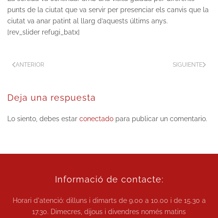
punts de la ciutat que va servir per presenciar els canvis que la
ciutat va anar patint al llarg d’aquests últims anys.
[rev_slider refugi_batx]
ANTERIOR
SIGUIENTE
Deja una respuesta
Lo siento, debes estar
conectado
para publicar un comentario.
Informació de contacte:
Horari d'atenció: dilluns i dimarts de
9.00 a 10.00
i de
15.30 a
17.30.
Dimecres, dijous i divendres només matins