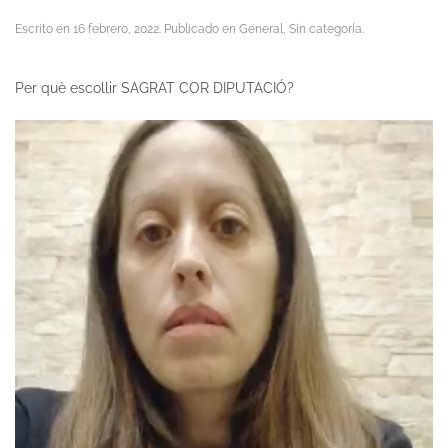
Escrito en
16 febrero, 2022
. Publicado en
General
,
Sin categoría
.
Per què escollir
SAGRAT COR DIPUTACIÓ
?