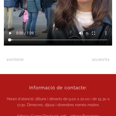
ANTERIOR
SIGUIENTE
Informació de contacte:
Horari d'atenció: dilluns i dimarts de
9.00 a 10.00
i de
15.30 a
17.30.
Dimecres, dijous i divendres només matins