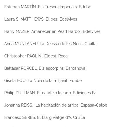
Esteban MARTÍN.
Els Tresors Imperials
. Edebé
Laura S .MATTHEWS.
El pez.
Edelvives
Harry MAZER.
Amanecer en Pearl Harbor.
Edelvives
Anna MUNTANER.
La Deessa de les Neus.
Cruïlla
Christopher PAOLINI.
Eldest.
Roca
Baltasar PORCEL.
Els escorpins
. Barcanova
Gisela POU.
La Noia de la mitjanit
. Edebé
Philip PULLMAN.
El catalejo lacado.
Ediciones B
Johanna REISS.
La habitación de arriba.
Espasa-Calpe
Francesc SERÉS.
El Llarg viatge d’A
. Cruïlla