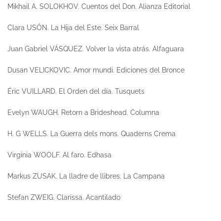
Mikhail A. SOLOKHOV.
Cuentos del Don.
Alianza Editorial
Clara USÓN.
La Hija del Este.
Seix Barral
Juan Gabriel VÁSQUEZ.
Volver la vista atrás.
Alfaguara
Dusan VELICKOVIC.
Amor mundi.
Ediciones del Bronce
Éric VUILLARD.
El Orden del día.
Tusquets
Evelyn WAUGH.
Retorn a Brideshead.
Columna
H. G WELLS.
La Guerra dels mons
. Quaderns Crema
Virginia WOOLF.
Al faro
. Edhasa
Markus ZUSAK.
La lladre de llibres.
La Campana
Stefan ZWEIG.
Clarissa.
Acantilado