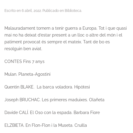
Escrito en
6 abril, 2022
. Publicado en
Biblioteca
.
Malauradament tornem a tenir guerra a Europa. Tot i que quasi
mai no ha deixat d’estar present a un lloc o altre del món i el
patiment provocat és sempre el mateix. Tant de bo es
resolguin ben aviat.
CONTES Fins 7 anys
Mulan.
Planeta-Agostini
Quentin BLAKE.
La barca voladora.
Hipòtesi
Joseph BRUCHAC.
Les primeres maduixes.
Olañeta
Davide CALÍ.
El Oso con la espada.
Barbara Fiore
ELZBIETA.
En Flon-Flon i la Museta
. Cruïlla