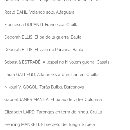
Roald DAHL.
Volando solo.
Alfaguara
Francesca DURANTI.
Francesca.
Cruïlla
Deborah ELLIS.
El pa de la guerra
. Baula
Deborah ELLIS.
El viaje de Parvana.
Baula
Sebastià ESTRADÉ.
A l’espai no hi volem guerra
. Casals
Laura GALLEGO.
Allà on els arbres canten.
Cruïlla
Nikolai V. GOGOL.
Taràs Bulba.
Barcanova
Gabriel JANER MANILA.
El palau de vidre.
Columna
Elizabeth LAIRD.
Taronges en terra de ningú.
Cruïlla
Henning MANKELl.
El secreto del fuego.
Siruela