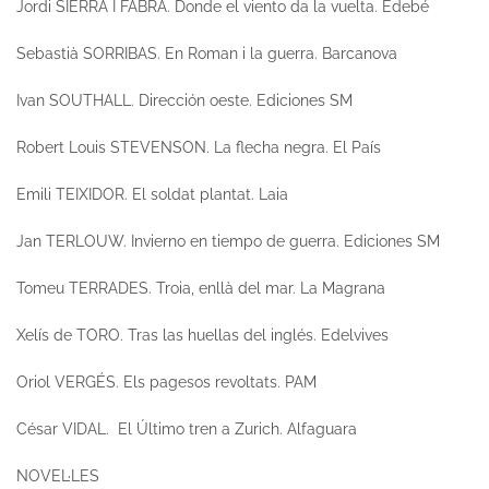
Jordi SIERRA I FABRA.
Donde el viento da la vuelta.
Edebé
Sebastià SORRIBAS.
En Roman i la guerra.
Barcanova
Ivan SOUTHALL.
Dirección oeste
. Ediciones SM
Robert Louis STEVENSON.
La flecha negra.
El País
Emili TEIXIDOR.
El soldat plantat.
Laia
Jan TERLOUW.
Invierno en tiempo de guerra.
Ediciones SM
Tomeu TERRADES.
Troia, enllà del mar.
La Magrana
Xelís de TORO.
Tras las huellas del inglés.
Edelvives
Oriol VERGÉS.
Els pagesos revoltats.
PAM
César VIDAL.
El Último tren a Zurich.
Alfaguara
NOVEL·LES