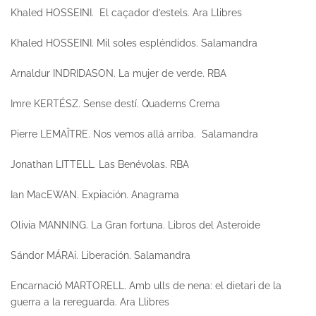
Khaled HOSSEINI.
El caçador d’estels.
Ara Llibres
Khaled HOSSEINI.
Mil soles espléndidos
. Salamandra
Arnaldur INDRIDASON.
La mujer de verde
. RBA
Imre KERTÉSZ.
Sense destí.
Quaderns Crema
Pierre LEMAÎTRE.
Nos vemos allá arriba.
Salamandra
Jonathan LITTELL.
Las Benévolas.
RBA
Ian MacEWAN.
Expiación.
Anagrama
Olivia MANNING.
La Gran fortuna.
Libros del Asteroide
Sándor MÁRAi.
Liberación.
Salamandra
Encarnació MARTORELL.
Amb ulls de nena: el dietari de la
guerra a la rereguarda.
Ara Llibres