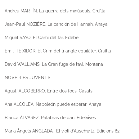
Andreu MARTÍN.
La guerra dels minúsculs.
Cruïlla
Jean-Paul NOZIÈRE.
La canción de Hannah
. Anaya
Miquel RAYÓ.
El Camí del far.
Edebé
Emili TEIXIDOR.
El Crim del triangle equilàter.
Cruïlla
David WALLIAMS.
La Gran fuga de l’avi.
Montena
NOVEL·LES JUVENILS
Agustí ALCOBERRO.
Entre dos focs
. Casals
Ana ALCOLEA.
Napoleón puede esperar
. Anaya
Blanca ÁLVAREZ.
Palabras de pan.
Edelvives
Maria Àngels ANGLADA.
El violí d’Auschwitz.
Edicions 62