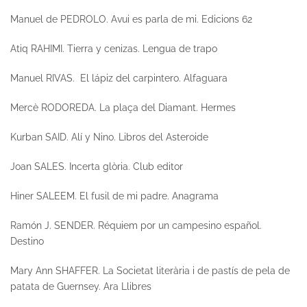
Manuel de PEDROLO.
Avui es parla de mi.
Edicions 62
Atiq RAHIMI.
Tierra y cenizas.
Lengua de trapo
Manuel RIVAS.
El lápiz del carpintero.
Alfaguara
Mercè RODOREDA.
La plaça del Diamant.
Hermes
Kurban SAID.
Alí y Nino.
Libros del Asteroide
Joan SALES.
Incerta glòria.
Club editor
Hiner SALEEM.
El fusil de mi padre.
Anagrama
Ramón J. SENDER.
Réquiem por un campesino español
.
Destino
Mary Ann SHAFFER.
La Societat literària i de pastís de pela de
patata de Guernsey.
Ara Llibres