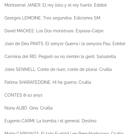
Montserrat JANER.
El rey listo y el rey fuerte.
Edebé
Georges LEMOINE.
Tres segundos.
Ediciones SM
David MACKEE.
Los Dos monstruos.
Espasa-Calpe
Joan de Déu PRATS.
El senyor Guerra i la senyora Pau.
Edebé
Carmina del RÍO.
Pegant-se no s’entén la gent.
Salvatella
Joles SENNELL.
Conte de riure, conte de plorar.
Cruïlla
Fatima SHARAFEDDINE.
Hi ha guerra.
Cruïlla
CONTES 8-10 anys
Núria ALBÓ.
Gina.
Cruïlla
Eugenio CARMI.
La bomba i el general.
Destino
Maite CARRANZA.
El talp Eudald i en Pere Nodisparo.
Cruïlla