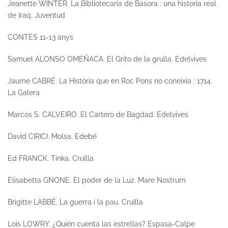
Jeanette WINTER.
La Bibliotecaria de Basora : una historia real
de Iraq.
Juventud
CONTES 11-13 anys
Samuel ALONSO OMEÑACA.
El Grito de la grulla.
Edelvives
Jaume CABRÉ.
La Història que en Roc Pons no coneixia : 1714.
La Galera
Marcos S. CALVEIRO.
El Cartero de Bagdad.
Edelvives
David CIRICI.
Molsa.
Edebé
Ed FRANCK.
Tinka.
Cruïlla
Elisabetta GNONE.
El poder de la Luz
. Mare Nostrum
Brigitte LABBÉ.
La guerra i la pau.
Cruïlla
Lois LOWRY.
¿Quién cuenta las estrellas?
Espasa-Calpe