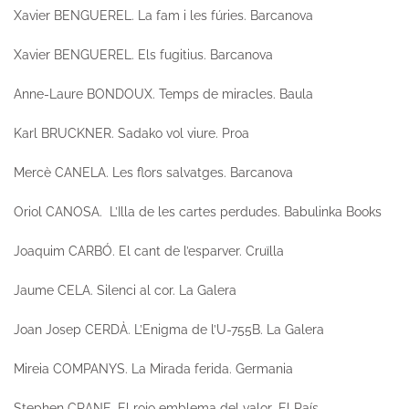
Xavier BENGUEREL.
La fam i les fúries
. Barcanova
Xavier BENGUEREL.
Els fugitius.
Barcanova
Anne-Laure BONDOUX.
Temps de miracles.
Baula
Karl BRUCKNER.
Sadako vol viure.
Proa
Mercè CANELA.
Les flors salvatges.
Barcanova
Oriol CANOSA.
L’Illa de les cartes perdudes
. Babulinka Books
Joaquim CARBÓ.
El cant de l’esparver.
Cruïlla
Jaume CELA.
Silenci al cor.
La Galera
Joan Josep CERDÀ.
L’Enigma de l’U-755B.
La Galera
Mireia COMPANYS.
La Mirada ferida.
Germania
Stephen CRANE.
El rojo emblema del valor
. El País