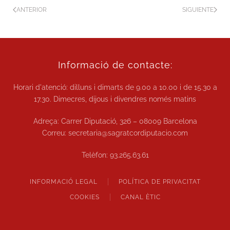
ANTERIOR
SIGUIENTE
Informació de contacte:
Horari d'atenció: dilluns i dimarts de
9.00 a 10.00
i de
15.30 a
17.30.
Dimecres, dijous i divendres només matins
Adreça: Carrer Diputació, 326 – 08009 Barcelona
Correu:
secretaria@sagratcordiputacio.com
Telèfon:
93.265.63.61
INFORMACIÓ LEGAL
POLÍTICA DE PRIVACITAT
COOKIES
CANAL ÈTIC