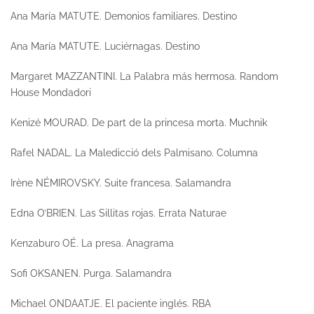
Ana María MATUTE.
Demonios familiares.
Destino
Ana María MATUTE.
Luciérnagas.
Destino
Margaret MAZZANTINI.
La Palabra más hermosa.
Random
House Mondadori
Kenizé MOURAD.
De part de la princesa morta.
Muchnik
Rafel NADAL.
La Maledicció dels Palmisano.
Columna
Irène NÉMIROVSKY.
Suite francesa.
Salamandra
Edna O’BRIEN.
Las Sillitas rojas.
Errata Naturae
Kenzaburo OÉ.
La presa.
Anagrama
Sofi OKSANEN.
Purga
. Salamandra
Michael ONDAATJE.
El paciente inglés
. RBA