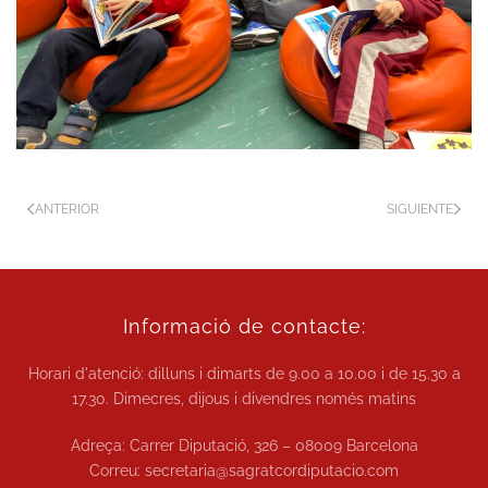
ANTERIOR
SIGUIENTE
Informació de contacte:
Horari d'atenció: dilluns i dimarts de
9.00 a 10.00
i de
15.30 a
17.30.
Dimecres, dijous i divendres només matins
Adreça: Carrer Diputació, 326 – 08009 Barcelona
Correu:
secretaria@sagratcordiputacio.com