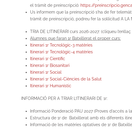
el tràmit de preinscripció:
https://preinscripcio.genca
Us informem que la preinscripció s’ha de fer telemàti
tràmit de preinscripció, podreu fer la sol·licitud 
TRIA DE L’ITINERARI curs 2026-2027:
(cliqueu l’enllaç
Alumnes que faran 1r Batxillerat el proper curs:
Itinerari 1r Tecnològic-3 matèries
Itinerari 1r Tecnològic-4 matèries
Itinerari 1r Científic
Itinerari 1r Biosanitari
Itinerari 1r Social
Itinerari 1r Social-Ciències de la Salut
Itinerari 1r Humanístic
INFORMACIÓ PER A TRIAR L’ITINERARI DE 1r:
Informació Ponderació PAU 2027 (Proves d’accés a la 
Estructura de 1r de Batxillerat amb els diferents itin
Informació de les matèries optatives de 1r de Batxill