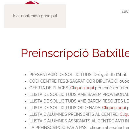
ESC
Ir al contenido principal
Preinscripció Batxill
PRESENTACIÓ DE SOL·LICITUDS: Del 9 al 16 d’Abril.
CODI CENTRE FESB-SAGRAT COR DIPUTACIÓ: 080
OFERTA DE PLACES:
Cliqueu aquí
per conèixer l’ofer
LLISTA DE SOL·LICITUDS AMB BAREM PROVISIONA
LLISTA DE SOL·LICITUDS AMB BAREM RESOLTES 
LLISTA DE SOL·LICITUDS ORDENADA:
Cliqueu aquí
p
LLISTA D
‘
ALUMNES PREINSCRITS AL CENTRE:
Cliq
LLISTA D
‘
ALUMNES ASSIGNATS AL CENTRE AMB IND
LA PREINSCRIPCIÓ PAS A PAS: cliqueu al següent enll