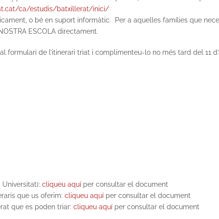
t.cat/ca/estudis/batxillerat/inici/
cament, o bé en suport informàtic. Per a aquelles famílies que neces
A LA NOSTRA ESCOLA directament.
 al formulari de l’itinerari triat i complimenteu-lo no més tard del 11 d’
Universitat):
cliqueu aquí
per consultar el document
eraris que us oferim:
cliqueu aquí
per consultar el document
erat que es poden triar:
cliqueu aquí
per consultar el document