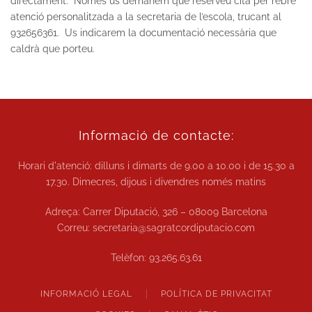
directament. Només
us demanem que reserveu
cita per rebre
atenció personalitzada
a la secretaria de l’escola, trucant al
932656361.
Us indicarem la documentació necessària que
caldrà que porteu.
Informació de contacte:
Horari d'atenció: dilluns i dimarts de
9.00 a 10.00
i de
15.30 a
17.30.
Dimecres, dijous i divendres només matins
Adreça: Carrer Diputació, 326 – 08009 Barcelona
Correu:
secretaria@sagratcordiputacio.com
Telèfon:
93.265.63.61
INFORMACIÓ LEGAL
POLÍTICA DE PRIVACITAT