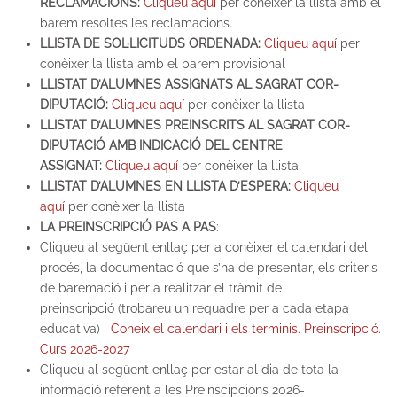
RECLAMACIONS:
Cliqueu aquí
per conèixer la llista amb el
barem resoltes les reclamacions.
LLISTA DE SOL·LICITUDS ORDENADA:
Cliqueu aquí
per
conèixer la llista amb el barem provisional
LLISTAT D’ALUMNES ASSIGNATS AL SAGRAT COR-
DIPUTACIÓ:
Cliqueu aquí
per conèixer la llista
LLISTAT D’ALUMNES PREINSCRITS AL SAGRAT COR-
DIPUTACIÓ AMB INDICACIÓ DEL CENTRE
ASSIGNAT:
Cliqueu aquí
per conèixer la llista
LLISTAT D’ALUMNES EN LLISTA D’ESPERA:
Cliqueu
aquí
per conèixer la llista
LA PREINSCRIPCIÓ PAS A PAS
:
Cliqueu al següent enllaç per a conèixer el calendari del
procés, la documentació que s’ha de presentar, els criteris
de baremació i per a
realitzar el tràmit de
preinscripció
(trobareu un requadre per a cada etapa
educativa)
Coneix el calendari i els terminis. Preinscripció.
Curs 2026-2027
Cliqueu al següent enllaç per estar al dia de tota la
informació referent a les Preinscipcions 2026-