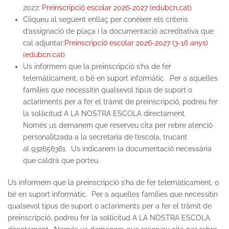
2027;
Preinscripció escolar 2026-2027 (edubcn.cat)
Cliqueu al següent enllaç per conèixer els criteris
d’assignació de plaça i la documentació acreditativa que
cal adjuntar:
Preinscripció escolar 2026-2027 (3-16 anys)
(edubcn.cat)
Us informem que la preinscripció s’ha de fer
telemàticament, o bé en suport informàtic. Per a aquelles
famílies que necessitin qualsevol tipus de suport o
aclariments per a fer el tràmit de preinscripció, podreu fer
la sol·licitud A LA NOSTRA ESCOLA directament.
Només
us demanem que reserveu
cita per rebre atenció
personalitzada
a la secretaria de l’escola, trucant
al
932656361.
Us indicarem la documentació necessària
que caldrà que porteu.
Us informem que la preinscripció s’ha de fer telemàticament, o
bé en suport informàtic. Per a aquelles famílies que necessitin
qualsevol tipus de suport o aclariments per a fer el tràmit de
preinscripció, podreu fer la sol·licitud A LA NOSTRA ESCOLA