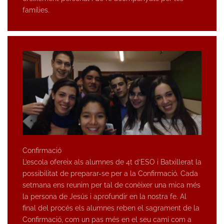
famílies.
Confirmació
L’escola ofereix als alumnes de 4t d’ESO i Batxillerat la
possibilitat de preparar-se per a la Confirmació. Cada
setmana ens reunim per tal de conèixer una mica més
la persona de Jesús i aprofundir en la nostra fe. Al
final del procés els alumnes reben el sagrament de la
Confirmació, com un pas més en el seu camí com a