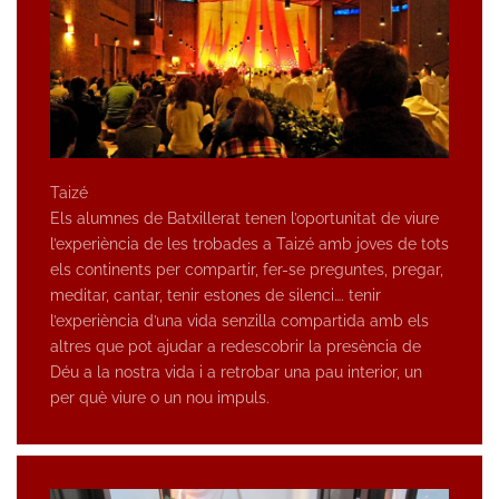
Taizé
Els alumnes de Batxillerat tenen l’oportunitat de viure
l’experiència de les trobades a Taizé amb joves de tots
els continents per compartir, fer-se preguntes, pregar,
meditar, cantar, tenir estones de silenci…. tenir
l’experiència d’una vida senzilla compartida amb els
altres que pot ajudar a redescobrir la presència de
Déu a la nostra vida i a retrobar una pau interior, un
per què viure o un nou impuls.