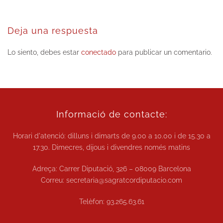
Deja una respuesta
Lo siento, debes estar
conectado
para publicar un comentario.
Informació de contacte:
Horari d'atenció: dilluns i dimarts de
9.00 a 10.00
i de
15.30 a
17.30.
Dimecres, dijous i divendres només matins
Adreça: Carrer Diputació, 326 – 08009 Barcelona
Correu:
secretaria@sagratcordiputacio.com
Telèfon:
93.265.63.61