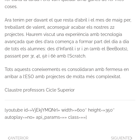
coses.
Ara tenim per davant el que resta d’abril i el mes de maig per,
treballant de valent, aconseguir acabar els nostres 22
projectes. Haurem viscut una experiència amb tecnologia
avançada que des d’ara comença a formar part del dia a dia
de tots els alumnes: des d’Infantil i 1r i 2n (amb el BeeBoots),
passant per 3r, 4t, 5è i 6è amb l’Scratch.
Tots aquests coneixements es consolidaran amb fermesa en
arribar a l’ESO amb projectes de molta més complexitat.
Claustre professors Cicle Superior
[youtube id=»VjEkjYMQNrI» width=»600″ height=»350″
autoplay=»no» api_params=»» class=»»]
ANTERIOR
SIGUIENTE