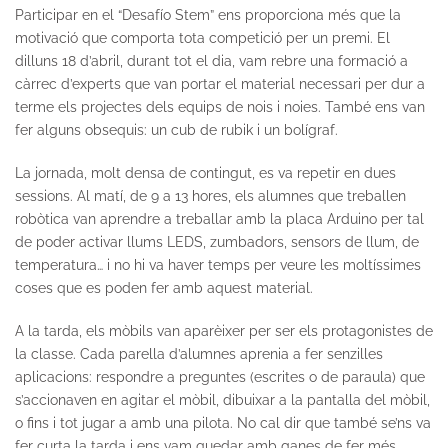
Participar en el “Desafío Stem” ens proporciona més que la
motivació que comporta tota competició per un premi. El
dilluns 18 d’abril, durant tot el dia, vam rebre una formació a
càrrec d’experts que van portar el material necessari per dur a
terme els projectes dels equips de nois i noies. També ens van
fer alguns obsequis: un cub de rubik i un bolígraf.
La jornada, molt densa de contingut, es va repetir en dues
sessions. Al matí, de 9 a 13 hores, els alumnes que treballen
robòtica van aprendre a treballar amb la placa Arduino per tal
de poder activar llums LEDS, zumbadors, sensors de llum, de
temperatura… i no hi va haver temps per veure les moltíssimes
coses que es poden fer amb aquest material.
A la tarda, els mòbils van aparèixer per ser els protagonistes de
la classe. Cada parella d’alumnes aprenia a fer senzilles
aplicacions: respondre a preguntes (escrites o de paraula) que
s’accionaven en agitar el mòbil, dibuixar a la pantalla del mòbil,
o fins i tot jugar a amb una pilota. No cal dir que també se’ns va
fer curta la tarda i ens vam quedar amb ganes de fer més