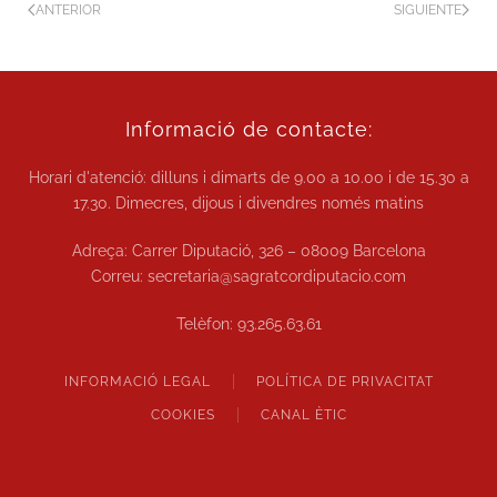
ANTERIOR
SIGUIENTE
Informació de contacte:
Horari d'atenció: dilluns i dimarts de
9.00 a 10.00
i de
15.30 a
17.30.
Dimecres, dijous i divendres només matins
Adreça: Carrer Diputació, 326 – 08009 Barcelona
Correu:
secretaria@sagratcordiputacio.com
Telèfon:
93.265.63.61
INFORMACIÓ LEGAL
POLÍTICA DE PRIVACITAT
COOKIES
CANAL ÈTIC