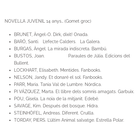
NOVEL·LA JUVENIL 14 anys… (Gomet groc)
BRUNET, Àngel-O. Dirk, dixit! Onada.
BARÓ, Santi. L’efecte Calders. La Galera.
BURGAS, Àngel. La mirada indiscreta. Bambú.
BUSTOS, Joan. Paraules de Júlia. Edicions del
Bullent.
LOCKHART, Elisabeth. Mentides. Fanbooks.
NELSON, Jandy. Et donaré el sol. Fanbooks.
PARR, Maria. Tania Val de Lumbre. Nórdica.
PI VÁZQUEZ, Marta. El llibre dels somnis amagats. Garbuix.
POU, Gisela. La noia de la mitjanit. Edebé.
SAVAGE, Kim. Después del bosque. Hidra.
STEINHÖFEL, Andreas. Diferent. Cruïlla.
TORDAY, PIERS. L’últim Animal salvatge. Estrella Polar.