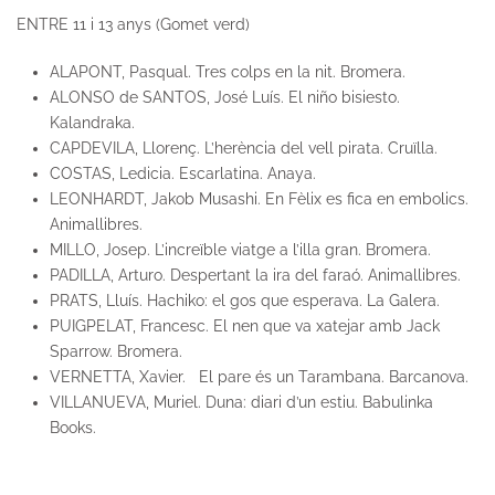
ENTRE 11 i 13 anys (Gomet verd)
ALAPONT, Pasqual. Tres colps en la nit. Bromera.
ALONSO de SANTOS, José Luís. El niño bisiesto.
Kalandraka.
CAPDEVILA, Llorenç. L’herència del vell pirata. Cruïlla.
COSTAS, Ledicia. Escarlatina. Anaya.
LEONHARDT, Jakob Musashi. En Fèlix es fica en embolics.
Animallibres.
MILLO, Josep. L’increïble viatge a l’illa gran. Bromera.
PADILLA, Arturo. Despertant la ira del faraó. Animallibres.
PRATS, Lluís. Hachiko: el gos que esperava. La Galera.
PUIGPELAT, Francesc. El nen que va xatejar amb Jack
Sparrow. Bromera.
VERNETTA, Xavier. El pare és un Tarambana. Barcanova.
VILLANUEVA, Muriel. Duna: diari d’un estiu. Babulinka
Books.