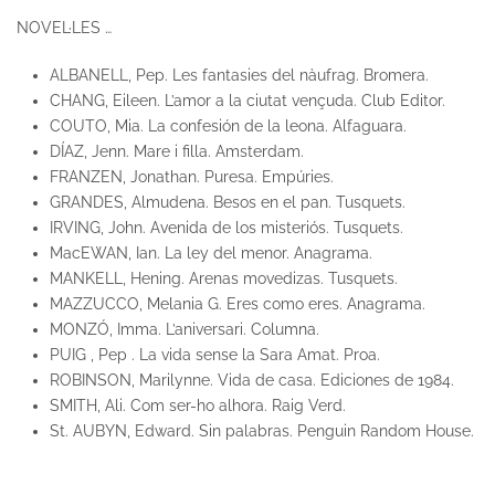
NOVEL·LES …
ALBANELL, Pep. Les fantasies del nàufrag. Bromera.
CHANG, Eileen. L’amor a la ciutat vençuda. Club Editor.
COUTO, Mia. La confesión de la leona. Alfaguara.
DÍAZ, Jenn. Mare i filla. Amsterdam.
FRANZEN, Jonathan. Puresa. Empúries.
GRANDES, Almudena. Besos en el pan. Tusquets.
IRVING, John. Avenida de los misteriós. Tusquets.
MacEWAN, Ian. La ley del menor. Anagrama.
MANKELL, Hening. Arenas movedizas. Tusquets.
MAZZUCCO, Melania G. Eres como eres. Anagrama.
MONZÓ, Imma. L’aniversari. Columna.
PUIG , Pep . La vida sense la Sara Amat. Proa.
ROBINSON, Marilynne. Vida de casa. Ediciones de 1984.
SMITH, Ali. Com ser-ho alhora. Raig Verd.
St. AUBYN, Edward. Sin palabras. Penguin Random House.