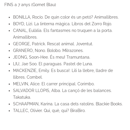
FINS a 7 anys (Gomet Blau)
BONILLA, Rocío. De quin color és un petó? Animallibres.
BOYD, Lizi. La linterna màgica. Libros del Zorro Rojo.
CANAL, Eulàlia. Els fantasmes no truquen a la porta.
Animallibres.
GEORGE, Patrick. Rescat animal. Joventut.
GRANERO, Nono. Bolobo. Milrazones.
JEONG, Soon-Hee. És meu! Tramuntana.
LIU, Jae Soo. El paraguas. Pastel de Luna.
MACKENZIE, Emily. Es busca!: Lili la llebre, lladre de
llibres. Combel.
MELVIN, Alice. El carrer principal. Corimbo.
SALVADOR LLOPIS, Alba. La cançó de les balances.
Takatuka.
SCHAAPMAN, Karina. La casa dels ratolins. Blackie Books.
TALLEC, Olivier. Qui, què, qui? BiraBiro.