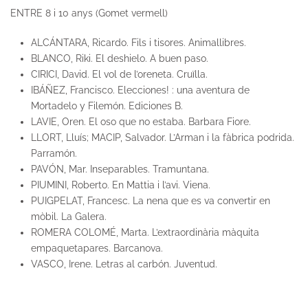
ENTRE 8 i 10 anys (Gomet vermell)
ALCÁNTARA, Ricardo. Fils i tisores. Animallibres.
BLANCO, Riki. El deshielo. A buen paso.
CIRICI, David. El vol de l’oreneta. Cruïlla.
IBÁÑEZ, Francisco. Elecciones! : una aventura de
Mortadelo y Filemón. Ediciones B.
LAVIE, Oren. El oso que no estaba. Barbara Fiore.
LLORT, Lluís; MACIP, Salvador. L’Arman i la fàbrica podrida.
Parramón.
PAVÓN, Mar. Inseparables. Tramuntana.
PIUMINI, Roberto. En Mattia i l’avi. Viena.
PUIGPELAT, Francesc. La nena que es va convertir en
mòbil. La Galera.
ROMERA COLOMÉ, Marta. L’extraordinària màquita
empaquetapares. Barcanova.
VASCO, Irene. Letras al carbón. Juventud.