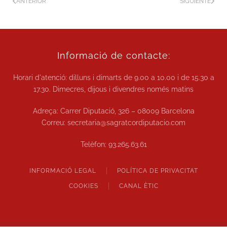
ANTERIOR
SIGUIENTE
Informació de contacte:
Horari d'atenció: dilluns i dimarts de
9.00 a 10.00
i de
15.30 a
17.30.
Dimecres, dijous i divendres només matins
Adreça: Carrer Diputació, 326 – 08009 Barcelona
Correu:
secretaria@sagratcordiputacio.com
Telèfon:
93.265.63.61
INFORMACIÓ LEGAL
POLÍTICA DE PRIVACITAT
COOKIES
CANAL ÈTIC