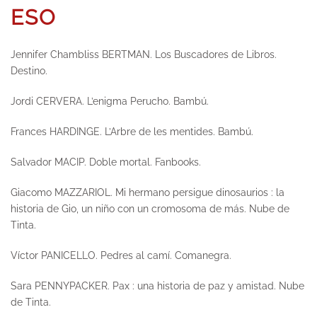
ESO
Jennifer Chambliss BERTMAN.
Los Buscadores de Libros.
Destino
.
Jordi CERVERA.
L’enigma Perucho
. Bambú.
Frances HARDINGE.
L’Arbre de les mentides
. Bambú.
Salvador MACIP.
Doble mortal.
Fanbooks.
Giacomo MAZZARIOL.
Mi hermano persigue dinosaurios : la
historia de Gio, un niño con un cromosoma de más.
Nube de
Tinta.
Víctor PANICELLO.
Pedres al camí
. Comanegra.
Sara PENNYPACKER.
Pax : una historia de paz y amistad.
Nube
de Tinta.