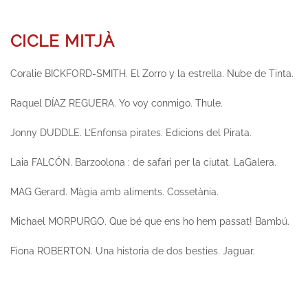
CICLE MITJÀ
Coralie BICKFORD-SMITH.
El Zorro y la estrella
. Nube de Tinta.
Raquel DÍAZ REGUERA.
Yo voy conmigo.
Thule.
Jonny DUDDLE.
L’Enfonsa pirates.
Edicions del Pirata.
Laia FALCÓN.
Barzoolona : de safari per la ciutat.
LaGalera.
MAG Gerard.
Màgia amb aliments.
Cossetània.
Michael MORPURGO.
Que bé que ens ho hem passat!
Bambú.
Fiona ROBERTON.
Una historia de dos besties.
Jaguar.