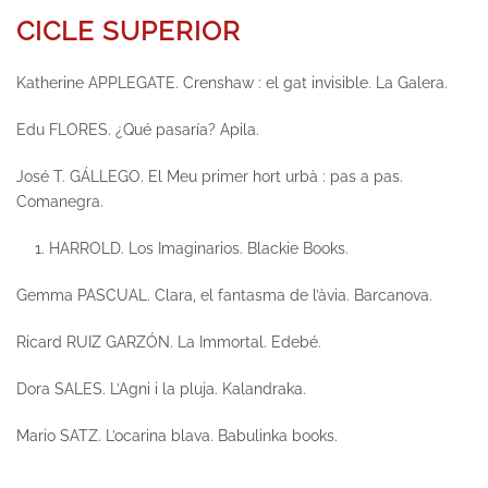
CICLE SUPERIOR
Katherine APPLEGATE.
Crenshaw : el gat invisible.
La Galera.
Edu FLORES.
¿Qué pasaría?
Apila.
José T. GÁLLEGO.
El Meu primer hort urbà : pas a pas.
Comanegra.
HARROLD.
Los Imaginarios.
Blackie Books.
Gemma PASCUAL.
Clara, el fantasma de l’àvia.
Barcanova.
Ricard RUIZ GARZÓN.
La Immortal.
Edebé.
Dora SALES.
L’Agni i la pluja.
Kalandraka.
Mario SATZ.
L’ocarina blava.
Babulinka books.