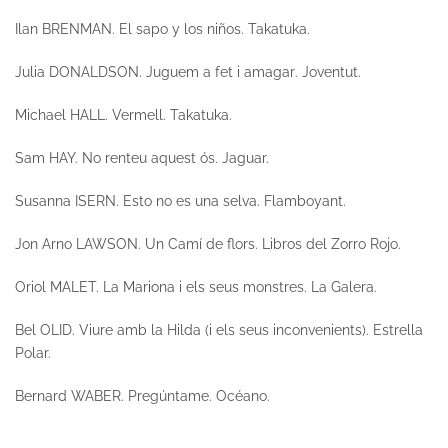
Ilan BRENMAN.
El sapo y los niños.
Takatuka.
Julia DONALDSON.
Juguem a fet i amagar
. Joventut.
Michael HALL.
Vermell.
Takatuka.
Sam HAY.
No renteu aquest ós.
Jaguar.
Susanna ISERN.
Esto no es una selva.
Flamboyant.
Jon Arno LAWSON.
Un Camí de flors.
Libros del Zorro Rojo.
Oriol MALET.
La Mariona i els seus monstres.
La Galera.
Bel OLID.
Viure amb la Hilda (i els seus inconvenients).
Estrella
Polar.
Bernard WABER.
Pregúntame.
Océano.