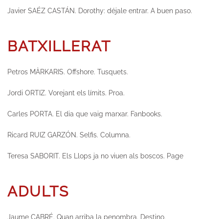
Javier SAÉZ CASTÁN.
Dorothy: déjale entrar.
A buen paso.
BATXILLERAT
Petros MÀRKARIS.
Offshore
. Tusquets.
Jordi ORTIZ.
Vorejant els límits.
Proa.
Carles PORTA.
El dia que vaig marxar.
Fanbooks.
Ricard RUIZ GARZÓN.
Selfis.
Columna.
Teresa SABORIT.
Els Llops ja no viuen als boscos.
Page
ADULTS
Jaume CABRÉ.
Quan arriba la penombra.
Destino.