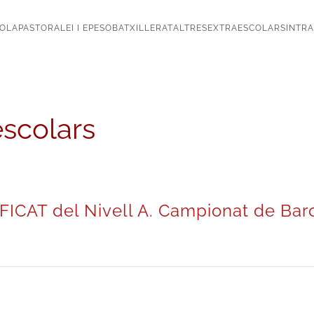
OLA
PASTORAL
EI I EP
ESO
BATXILLERAT
ALTRES
EXTRAESCOLARS
INTR
escolars
CAT del Nivell A. Campionat de Bar