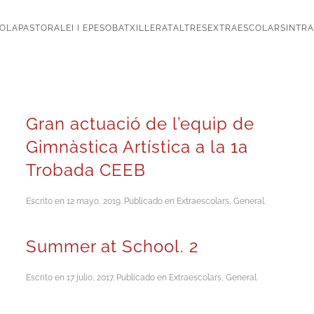
OLA
PASTORAL
EI I EP
ESO
BATXILLERAT
ALTRES
EXTRAESCOLARS
INTR
Gran actuació de l’equip de
Gimnàstica Artística a la 1a
Trobada CEEB
Escrito en
12 mayo, 2019
. Publicado en
Extraescolars
,
General
.
Summer at School. 2
Escrito en
17 julio, 2017
. Publicado en
Extraescolars
,
General
.