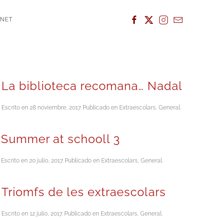
ANET
La biblioteca recomana… Nadal
Escrito en
28 noviembre, 2017
. Publicado en
Extraescolars
,
General
.
Summer at schooll 3
Escrito en
20 julio, 2017
. Publicado en
Extraescolars
,
General
.
Triomfs de les extraescolars
Escrito en
12 julio, 2017
. Publicado en
Extraescolars
,
General
.