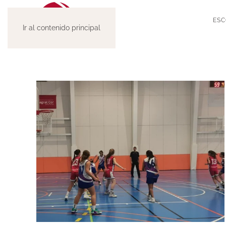
ESC
Ir al contenido principal