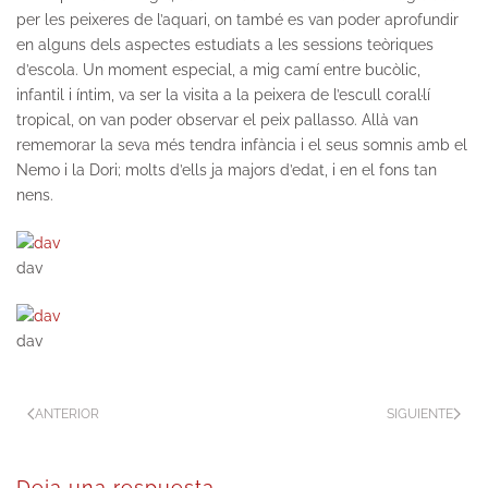
per les peixeres de l’aquari, on també es van poder aprofundir
en alguns dels aspectes estudiats a les sessions teòriques
d’escola. Un moment especial, a mig camí entre bucòlic,
infantil i íntim, va ser la visita a la peixera de l’escull coral·lí
tropical, on van poder observar el peix pallasso. Allà van
rememorar la seva més tendra infància i el seus somnis amb el
Nemo i la Dori; molts d’ells ja majors d’edat, i en el fons tan
nens.
dav
dav
ANTERIOR
SIGUIENTE
Deja una respuesta