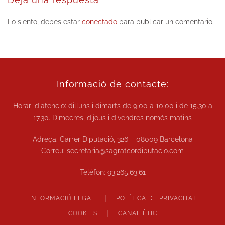
Lo siento, debes estar
conectado
para publicar un comentario.
Informació de contacte:
Horari d'atenció: dilluns i dimarts de
9.00 a 10.00
i de
15.30 a
17.30.
Dimecres, dijous i divendres només matins
Adreça: Carrer Diputació, 326 – 08009 Barcelona
Correu:
secretaria@sagratcordiputacio.com
Telèfon:
93.265.63.61
INFORMACIÓ LEGAL
POLÍTICA DE PRIVACITAT
COOKIES
CANAL ÈTIC