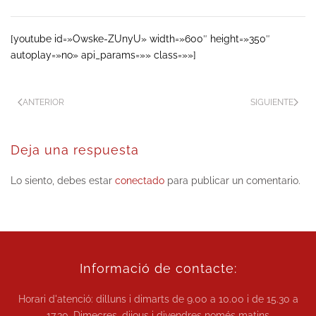
[youtube id=»Owske-ZUnyU» width=»600″ height=»350″
autoplay=»no» api_params=»» class=»»]
ANTERIOR
SIGUIENTE
Deja una respuesta
Lo siento, debes estar
conectado
para publicar un comentario.
Informació de contacte:
Horari d'atenció: dilluns i dimarts de
9.00 a 10.00
i de
15.30 a
17.30.
Dimecres, dijous i divendres només matins