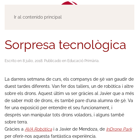
Ir al contenido principal
Sorpresa tecnològica
Escrito en
8 julio, 2018
. Publicado en
Educació Primària
.
La darrera setmana de curs, els companys de 5è van gaudir de
duest tardes diferents. Van fer dos tallers, un de robòtica i altre
sobre els drons. Aquest últim va ser gràcies al Javier que a més
de saber molt de drons, és també pare d’una alumna de 5è. Va
fer una exposició per entendre el seu funcionament, i
després van manipular tots drons voladors, i alguns també
sobre terra.
Gràcies a
AVA Robòtica
i a Javier de Mendoza, de
InDrone Park
per oferir-nos aquesta fantàstica experiència.