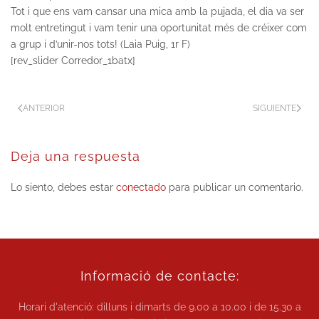
Tot i que ens vam cansar una mica amb la pujada, el dia va ser
molt entretingut i vam tenir una oportunitat més de créixer com
a grup i d’unir-nos tots! (Laia Puig, 1r F)
[rev_slider Corredor_1batx]
ANTERIOR
SIGUIENTE
Deja una respuesta
Lo siento, debes estar
conectado
para publicar un comentario.
Informació de contacte:
Horari d'atenció: dilluns i dimarts de
9.00 a 10.00
i de
15.30 a