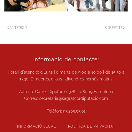
ANTERIOR
SIGUIENTE
Informació de contacte:
Horari d'atenció: dilluns i dimarts de
9.00 a 10.00
i de
15.30 a
17.30.
Dimecres, dijous i divendres només matins
Adreça: Carrer Diputació, 326 – 08009 Barcelona
Correu:
secretaria@sagratcordiputacio.com
Telèfon:
93.265.63.61
INFORMACIÓ LEGAL
POLÍTICA DE PRIVACITAT