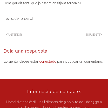
Hem gaudit tant, que ja estem desitjant tornar-hi!
[rev_slider p3parc]
ANTERIOR
SIGUIENTE
Deja una respuesta
Lo siento, debes estar
conectado
para publicar un comentario.
Informació de contacte:
Horari d'atenció: dilluns i dimarts de
9.00 a 10.00
i de
15.30 a
17.30.
Dimecres, dijous i divendres només matins