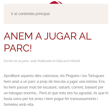
Ir al contenido principal
ANEM A JUGAR AL
PARC!
Escrito en
22 junio, 2016
. Publicado en
Educació Infantil
.
Aprofitant aquests dies calorosos, els Pingüins i les Tortugues
hem anat a un parc a prop de l’escola a jugar una estona. Ens
ho hem passat molt bé escalant, saltant, corrent, baixant per
un tobogan enorme,… Però el que més ens ha agradat, és que hi
havia sorra per tot arreu i hem pogut fer transvasaments i
farinetes amb ella.