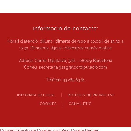
Informació de contacte:
Horari d'atenció: dilluns i dimarts de
9.00 a 10.00
i de
15.30 a
17.30.
Dimecres, dijous i divendres només matins
Adreça: Carrer Diputació, 326 – 08009 Barcelona
Correu:
secretaria@sagratcordiputacio.com
Telèfon:
93.265.63.61
INFORMACIÓ LEGAL
POLÍTICA DE PRIVACITAT
COOKIES
CANAL ÈTIC
Consentimiento de Cookies con Real Cookie Banner