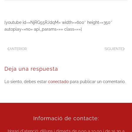
[youtube id=»NjRG55RJdqM» width=»600″ height=»350″
autoplay=»no» api_params=»» class=»»]
ANTERIOR
SIGUIENTE
Deja una respuesta
Lo siento, debes estar
conectado
para publicar un comentario.
Informació de contacte:
Horari d'atenció: dilluns i dimarts de
9.00 a 10.00
i de
15.30 a