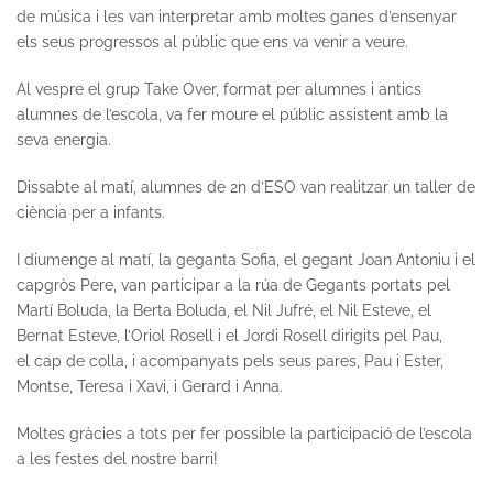
de música i les van interpretar amb moltes ganes d’ensenyar
els seus progressos al públic que ens va venir a veure.
Al vespre el grup Take Over, format per alumnes i antics
alumnes de l’escola, va fer moure el públic assistent amb la
seva energia.
Dissabte al matí, alumnes de 2n d’ESO van realitzar un taller de
ciència per a infants.
I diumenge al matí, la geganta Sofia, el gegant Joan Antoniu i el
capgròs Pere, van participar a la rúa de Gegants portats pel
Martí Boluda, la Berta Boluda, el Nil Jufré, el Nil Esteve, el
Bernat Esteve, l’Oriol Rosell i el Jordi Rosell dirigits pel Pau,
el cap de colla, i acompanyats pels seus pares, Pau i Ester,
Montse, Teresa i Xavi, i Gerard i Anna.
Moltes gràcies a tots per fer possible la participació de l’escola
a les festes del nostre barri!