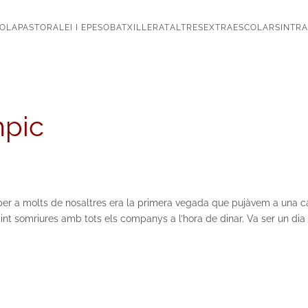
OLA
PASTORAL
EI I EP
ESO
BATXILLERAT
ALTRES
EXTRAESCOLARS
INTR
mpic
d, per a molts de nosaltres era la primera vegada que pujàvem a una
int somriures amb tots els companys a l’hora de dinar. Va ser un dia