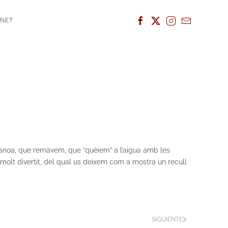
ANET
 canoa, que remàvem, que “quèiem” a l’aigua amb les
 molt divertit, del qual us deixem com a mostra un recull
SIGUIENTE