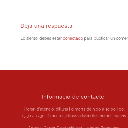
Deja una respuesta
Lo siento, debes estar
conectado
para publicar un comen
Informació de contacte:
Horari d'atenció: dilluns i dimarts de
9.00 a 10.00
i de
15.30 a 17.30.
Dimecres, dijous i divendres només matins