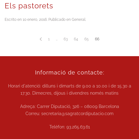
Els pastorets
Escrito en
10 enero, 2016
. Publicado en
General
.
1
…
63
64
65
66
Informació de contacte:
Horari d'atenció: dilluns i dimarts de
9.00 a 10.00
i de
15.30 a
17.30.
Dimecres, dijous i divendres només matins
Adreça: Carrer Diputació, 326 – 08009 Barcelona
Correu:
secretaria@sagratcordiputacio.com
Telèfon:
93.265.63.61