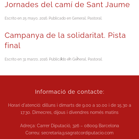
Jornades del camí de Sant Jaume
Escrito en
25 mayo, 2016
. Publicado en
General
,
Pastoral
.
Campanya de la solidaritat. Pista
final
1
2
Escrito en
31 marzo, 2016
. Publicado en
General
,
Pastoral
.
Informació de contacte:
Horari d'atenció: dilluns i dimarts de
9.00 a 10.00
i de
15.30 a
17.30.
Dimecres, dijous i divendres només matins
Adreça: Carrer Diputació, 326 – 08009 Barcelona
Correu:
secretaria@sagratcordiputacio.com